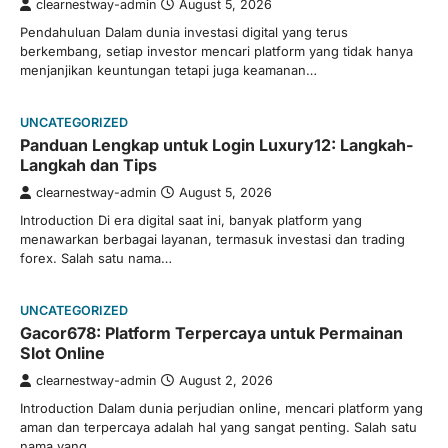
clearnestway-admin
August 5, 2026
Pendahuluan Dalam dunia investasi digital yang terus
berkembang, setiap investor mencari platform yang tidak hanya
menjanjikan keuntungan tetapi juga keamanan…
UNCATEGORIZED
Panduan Lengkap untuk Login Luxury12: Langkah-
Langkah dan Tips
clearnestway-admin
August 5, 2026
Introduction Di era digital saat ini, banyak platform yang
menawarkan berbagai layanan, termasuk investasi dan trading
forex. Salah satu nama…
UNCATEGORIZED
Gacor678: Platform Terpercaya untuk Permainan
Slot Online
clearnestway-admin
August 2, 2026
Introduction Dalam dunia perjudian online, mencari platform yang
aman dan terpercaya adalah hal yang sangat penting. Salah satu
nama yang…