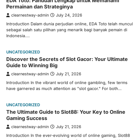
EDA Toto: Panduan Lengkap untuk Memahami
Permainan dan Strateginya
clearnestway-admin
July 24, 2026
Introduction Dalam dunia perjudian online, EDA Toto telah muncul
sebagai salah satu pilihan yang menarik bagi banyak pemain di
Indonesia.…
UNCATEGORIZED
Discover the Secrets of Slot Gacor: Your Ultimate
Guide to Winning Big
clearnestway-admin
July 21, 2026
Introduction In the vibrant world of online gambling, few terms
have garnered as much attention as "slot gacor." For both…
UNCATEGORIZED
The Ultimate Guide to Slot88: Your Key to Online
Gaming Success
clearnestway-admin
July 21, 2026
Introduction In the ever-evolving world of online gaming, Slot88