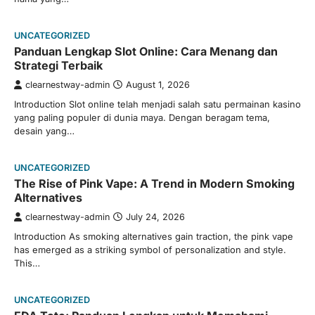
UNCATEGORIZED
Panduan Lengkap Slot Online: Cara Menang dan
Strategi Terbaik
clearnestway-admin
August 1, 2026
Introduction Slot online telah menjadi salah satu permainan kasino
yang paling populer di dunia maya. Dengan beragam tema,
desain yang…
UNCATEGORIZED
The Rise of Pink Vape: A Trend in Modern Smoking
Alternatives
clearnestway-admin
July 24, 2026
Introduction As smoking alternatives gain traction, the pink vape
has emerged as a striking symbol of personalization and style.
This…
UNCATEGORIZED