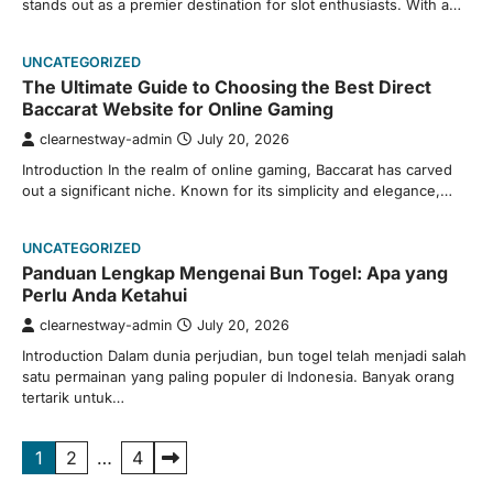
stands out as a premier destination for slot enthusiasts. With a…
UNCATEGORIZED
The Ultimate Guide to Choosing the Best Direct
Baccarat Website for Online Gaming
clearnestway-admin
July 20, 2026
Introduction In the realm of online gaming, Baccarat has carved
out a significant niche. Known for its simplicity and elegance,…
UNCATEGORIZED
Panduan Lengkap Mengenai Bun Togel: Apa yang
Perlu Anda Ketahui
clearnestway-admin
July 20, 2026
Introduction Dalam dunia perjudian, bun togel telah menjadi salah
satu permainan yang paling populer di Indonesia. Banyak orang
tertarik untuk…
Posts
1
2
…
4
pagination